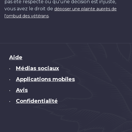
pas été respecté ou qu'une décision est injuste,
vous avez le droit de
déposer une plainte auprès de
.
l'ombud des vétérans
Brand
Aide
Médias sociaux
•
Applications mobiles
•
Avis
•
Confidentialité
•