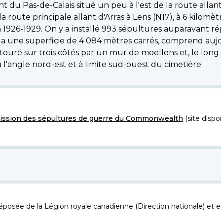
du Pas-de-Calais situé un peu à l'est de la route allant d'
a route principale allant d'Arras à Lens (N17), à 6 kilomè
n 1926-1929. On y a installé 993 sépultures auparavant ré
 qui a une superficie de 4 084 mètres carrés, comprend au
touré sur trois côtés par un mur de moellons et, le long
l'angle nord-est et à limite sud-ouest du cimetière.
ssion des sépultures de guerre du Commonwealth
(site dispo
osée de la Légion royale canadienne (Direction nationale) et es