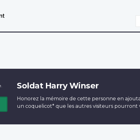
Aller
Passer
au
à
R
contenu
la
principal
version
HTML
simplifiée
Soldat Harry Winser
e.
Honorez la mémoire de cette personne en ajout
un
coquelicot*
que les autres visiteurs pourront v