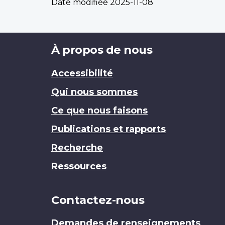
Date modifiée
2025-11-08
Brand
À propos de nous
Accessibilité
Qui nous sommes
Ce que nous faisons
Publications et rapports
Recherche
Ressources
Contactez-nous
Demandes de renseignements