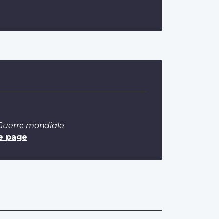
 Guerre mondiale
.
e page