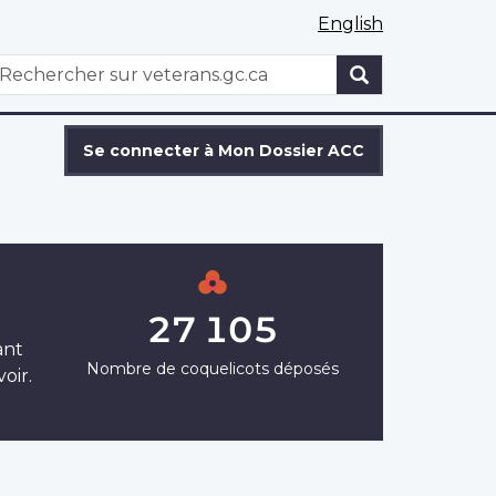
English
WxT
echercher
Search
form
Se connecter à Mon Dossier ACC
27 105
ant
Nombre de coquelicots déposés
oir.