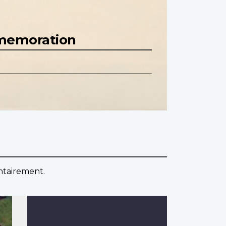
mmemoration
ontairement.