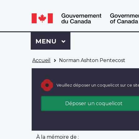
WxT
WxT
Language
Language
switcher
switcher
Se
Menu
MENU
PRINCIPAL
connecter
à
Vous
Mon
Accueil
Norman Ashton Pentecost
êtes
Dossier
ici
ACC
Veuillez déposer un coquelicot sur ce sit
Déposer un coquelicot
À la mémoire de :