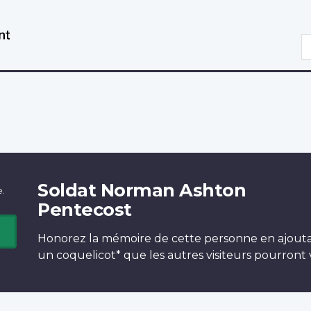
Aller
Passer
au
à
R
contenu
la
principal
version
HTML
simplifiée
Soldat Norman Ashton
e.
Pentecost
Honorez la mémoire de cette personne en ajout
un
coquelicot*
que les autres visiteurs pourront v