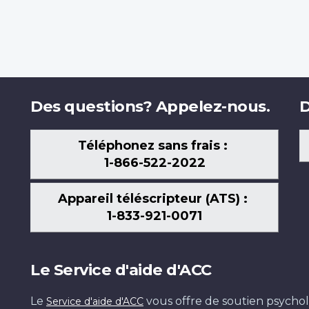
Des questions? Appelez-nous.
D
Téléphonez sans frais :
1-866-522-2022
Appareil téléscripteur (ATS) :
1-833-921-0071
Le Service d'aide d'ACC
Le
vous offre de soutien psychol
Service d'aide d'ACC