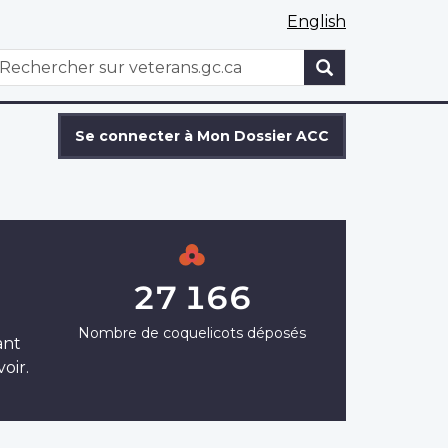
English
WxT
echercher
Search
form
Se connecter à Mon Dossier ACC
27 166
Nombre de coquelicots déposés
ant
oir.