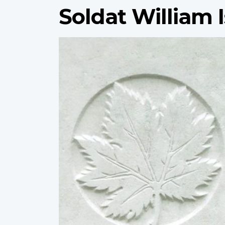
Soldat William 
Profile
image