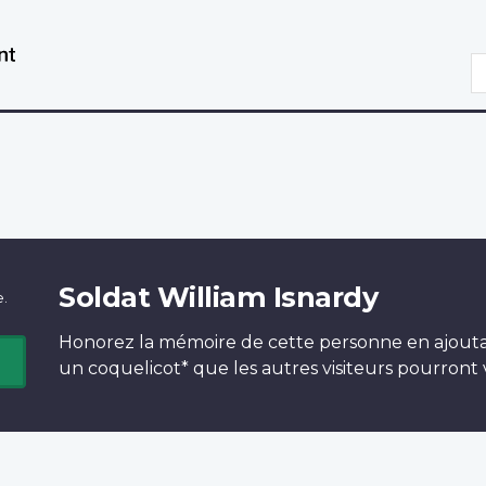
Aller
Passer
au
à
R
contenu
la
principal
version
HTML
simplifiée
Soldat William Isnardy
e.
Honorez la mémoire de cette personne en ajout
un
coquelicot*
que les autres visiteurs pourront v