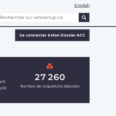
English
WxT
echercher
Search
form
Se connecter à Mon Dossier ACC
27 260
ant
Nombre de coquelicots déposés
oir.