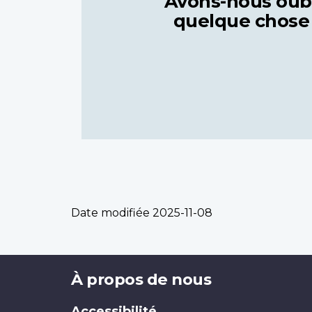
Avons-nous oub
quelque chose
Date modifiée
2025-11-08
Brand
À propos de nous
Accessibilité