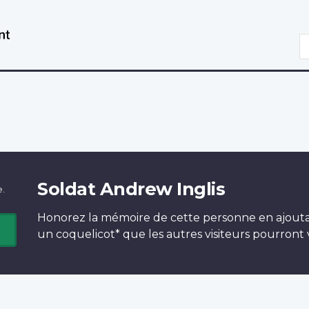
Aller
Passer
au
à
R
contenu
la
principal
version
HTML
simplifiée
Soldat Andrew Inglis
e.
Honorez la mémoire de cette personne en ajout
un
coquelicot*
que les autres visiteurs pourront v