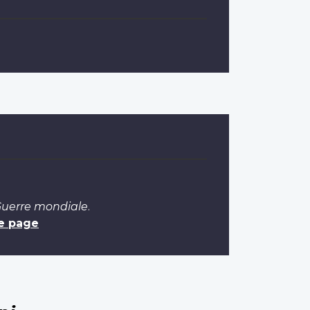
 Guerre mondiale
.
e page