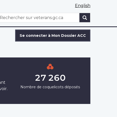
English
WxT
echercher
Search
form
Se connecter à Mon Dossier ACC
27 260
ant
Nombre de coquelicots déposés
oir.