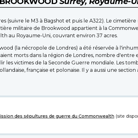
DE BROOKWOOD
Surrey, Royaume-U
 (suivre le M3 à Bagshot et puis le A322). Le cimetière 
metière militaire de Brookwood appartient à la Commonwe
lth au Royaume-Uni, couvrant environ 37 acres.
kwood (la nécropole de Londres) a été réservée à l'inh
ent morts dans la région de Londres, nombre d'entre eu
illir les victimes de la Seconde Guerre mondiale. Les tom
llandaise, française et polonaise. Il y a aussi une sectio
ssion des sépultures de guerre du Commonwealth
(site dispo