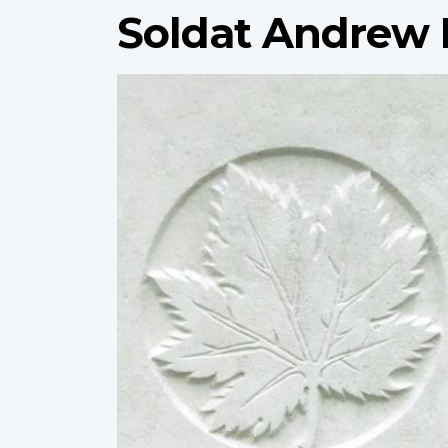
Soldat Andrew I
Profile
image