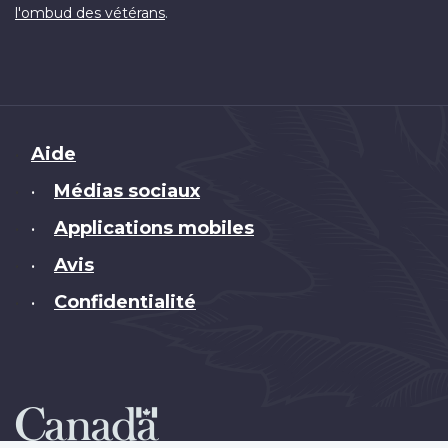
.
l'ombud des vétérans
Brand
Aide
Médias sociaux
•
Applications mobiles
•
Avis
•
Confidentialité
•