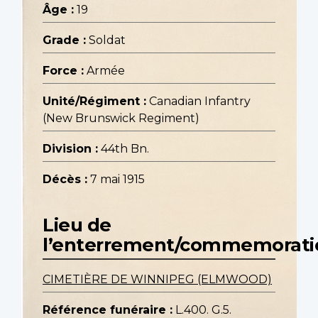
Âge :
19
Grade :
Soldat
Force :
Armée
Unité/Régiment :
Canadian Infantry
(New Brunswick Regiment)
Division :
44th Bn.
Décès :
7 mai 1915
Lieu de
l’enterrement/commemorati
CIMETIÈRE DE WINNIPEG (ELMWOOD)
Référence funéraire :
L.400. G.5.