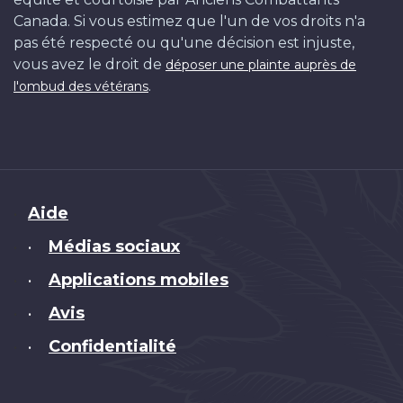
Canada. Si vous estimez que l'un de vos droits n'a
pas été respecté ou qu'une décision est injuste,
vous avez le droit de
déposer une plainte auprès de
.
l'ombud des vétérans
Brand
Aide
Médias sociaux
•
Applications mobiles
•
Avis
•
Confidentialité
•