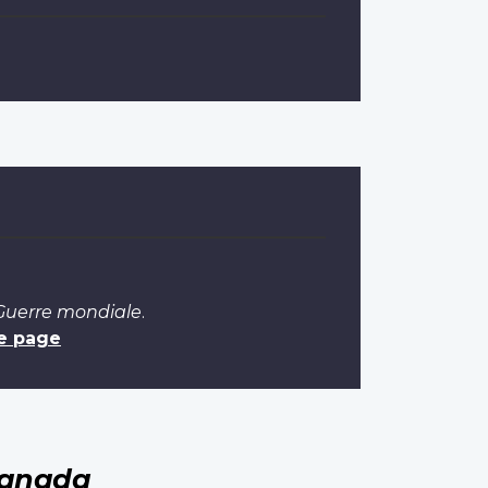
 Guerre mondiale
.
e page
Canada