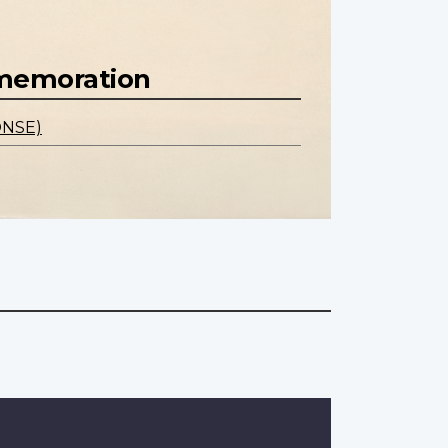
mmemoration
ONSE)