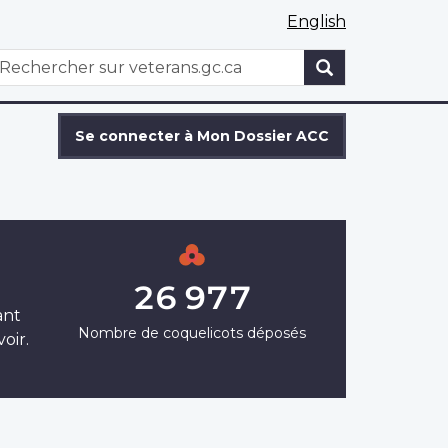
English
WxT
echercher
Search
form
Se connecter à Mon Dossier ACC
26 977
ant
Nombre de coquelicots déposés
oir.