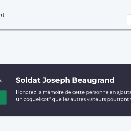
Aller
Passer
au
à
R
contenu
la
principal
version
HTML
simplifiée
Soldat Joseph Beaugrand
e.
Honorez la mémoire de cette personne en ajout
un
coquelicot*
que les autres visiteurs pourront v