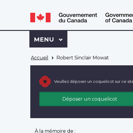
WxT
WxT
Language
Language
switcher
switcher
Se
Menu
MENU
PRINCIPAL
connecter
à
Vous
Mon
Accueil
Robert Sinclair Mowat
êtes
Dossier
ici
ACC
Veuillez déposer un coquelicot sur ce sit
Déposer un coquelicot
À la mémoire de :