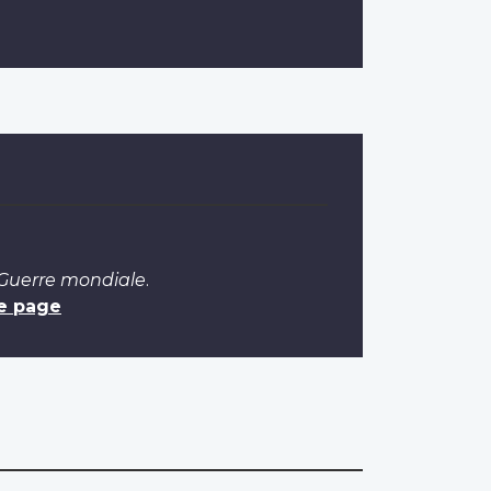
 Guerre mondiale
.
e page