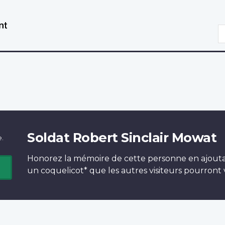
Aller
Passer
au
à
R
contenu
la
principal
version
HTML
simplifiée
Soldat Robert Sinclair Mowat
e.
Honorez la mémoire de cette personne en ajout
un
coquelicot*
que les autres visiteurs pourront v