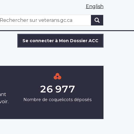
English
WxT
echercher
Search
form
Se connecter à Mon Dossier ACC
26 977
ant
Nombre de coquelicots déposés
oir.