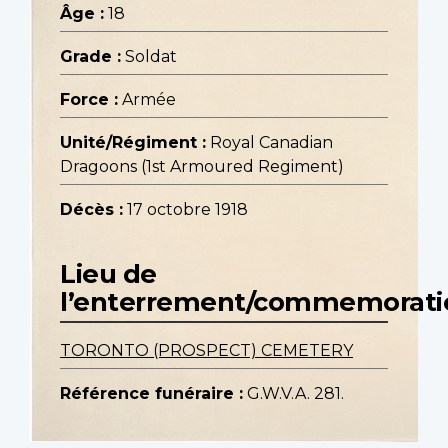
Âge :
18
Grade :
Soldat
Force :
Armée
Unité/Régiment :
Royal Canadian
Dragoons (1st Armoured Regiment)
Décès :
17 octobre 1918
Lieu de
l’enterrement/commemorati
TORONTO (PROSPECT) CEMETERY
Référence funéraire :
G.W.V.A. 281.