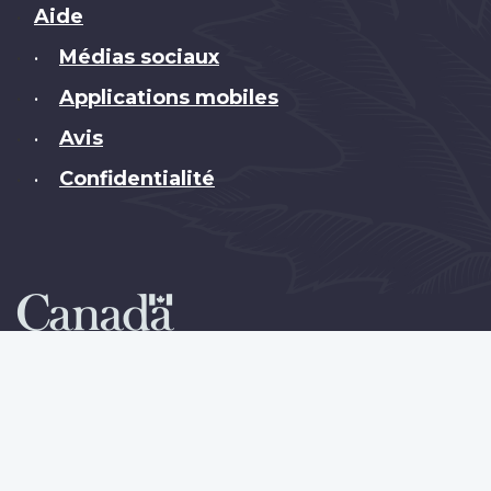
Brand
Aide
Médias sociaux
•
Applications mobiles
•
Avis
•
Confidentialité
•