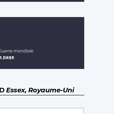
 Guerre mondiale
.
e page
RD
Essex, Royaume-Uni