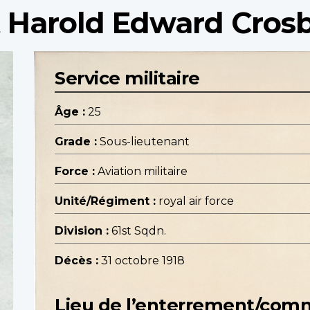
t Harold Edward Cros
Service militaire
Âge :
25
Grade :
Sous-lieutenant
Force :
Aviation militaire
Unité/Régiment :
royal air force
Division :
61st Sqdn.
Décès :
31 octobre 1918
Lieu de l’enterrement/co