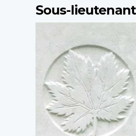
Sous-lieutenan
Profile
image