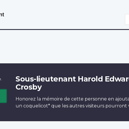
Aller
Passer
au
à
R
contenu
la
principal
version
HTML
simplifiée
Sous-lieutenant Harold Edwa
e.
Crosby
Honorez la mémoire de cette personne en ajout
un
coquelicot*
que les autres visiteurs pourront v