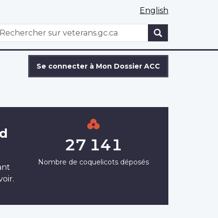
English
WxT
echercher
Search
form
Se connecter à Mon Dossier ACC
rd
27 141
Nombre de coquelicots déposés
ant
oir.