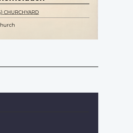
S) CHURCHYARD
church