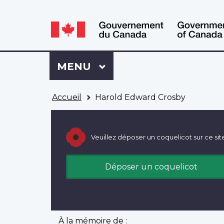
WxT
WxT
Language
Language
switcher
switcher
Se
Menu
MENU
PRINCIPAL
connecter
à
Vous
Mon
Accueil
Harold Edward Crosby
êtes
Dossier
ici
ACC
Veuillez déposer un coquelicot sur ce sit
Déposer un coquelicot
À la mémoire de :