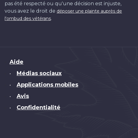
pas été respecté ou qu'une décision est injuste,
vous avez le droit de
déposer une plainte auprès de
.
l'ombud des vétérans
Brand
Aide
Médias sociaux
•
Applications mobiles
•
Avis
•
Confidentialité
•