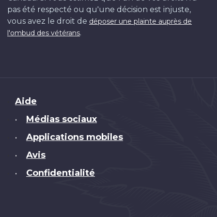
pas été respecté ou qu'une décision est injuste,
vous avez le droit de
déposer une plainte auprès de
.
l'ombud des vétérans
Brand
Aide
Médias sociaux
•
Applications mobiles
•
Avis
•
Confidentialité
•