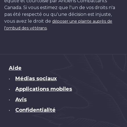
équité et courtoisie par Anciens Combattants
Canada. Si vous estimez que l'un de vos droits n'a
pas été respecté ou qu'une décision est injuste,
vous avez le droit de
déposer une plainte auprès de
.
l'ombud des vétérans
Brand
Aide
Médias sociaux
•
Applications mobiles
•
Avis
•
Confidentialité
•