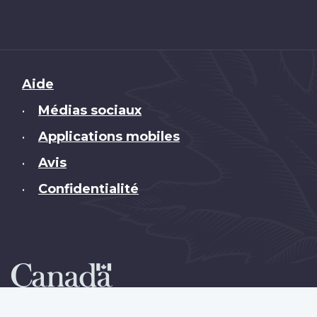
Brand
Aide
Médias sociaux
•
Applications mobiles
•
Avis
•
Confidentialité
•