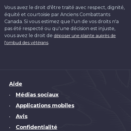
Vous avez le droit d'être traité avec respect, dignité,
équité et courtoisie par Anciens Combattants
Canada. Si vous estimez que l'un de vos droits n'a
pas été respecté ou qu'une décision est injuste,
vous avez le droit de
déposer une plainte auprès de
.
l'ombud des vétérans
Brand
Aide
Médias sociaux
•
Applications mobiles
•
Avis
•
Confidentialité
•