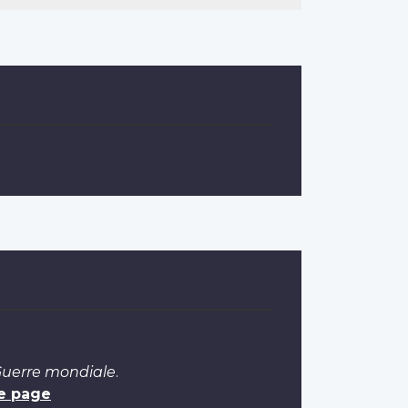
 Guerre mondiale
.
e page