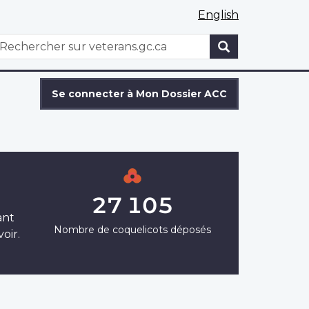
English
WxT
echercher
Search
form
Se connecter à Mon Dossier ACC
27 105
ant
Nombre de coquelicots déposés
oir.