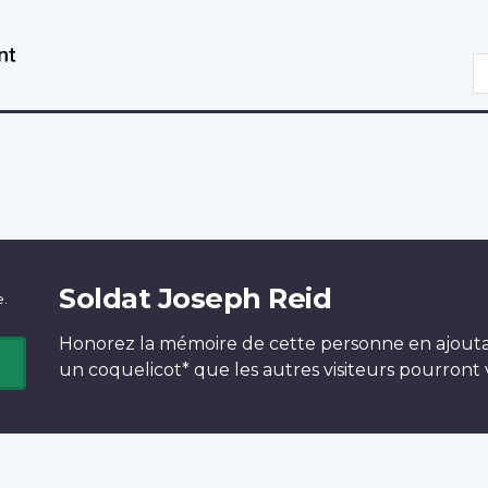
Aller
Passer
au
à
R
contenu
la
principal
version
HTML
simplifiée
Soldat Joseph Reid
e.
Honorez la mémoire de cette personne en ajout
un
coquelicot*
que les autres visiteurs pourront v