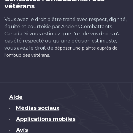
vétérans
Vous avez le droit d'être traité avec respect, dignité,
équité et courtoisie par Anciens Combattants
Canada. Si vous estimez que l'un de vos droits n'a
pas été respecté ou qu'une décision est injuste,
vous avez le droit de
déposer une plainte auprès de
.
l'ombud des vétérans
Brand
Aide
Médias sociaux
•
Applications mobiles
•
Avis
•