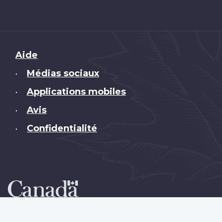
Brand
Aide
Médias sociaux
•
Applications mobiles
•
Avis
•
Confidentialité
•