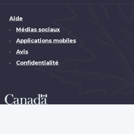
Brand
Aide
Médias sociaux
•
Applications mobiles
•
Avis
•
Confidentialité
•