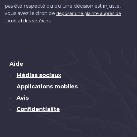
pas été respecté ou qu'une décision est injuste,
vous avez le droit de
déposer une plainte auprès de
.
l'ombud des vétérans
Brand
Aide
Médias sociaux
•
Applications mobiles
•
Avis
•
Confidentialité
•