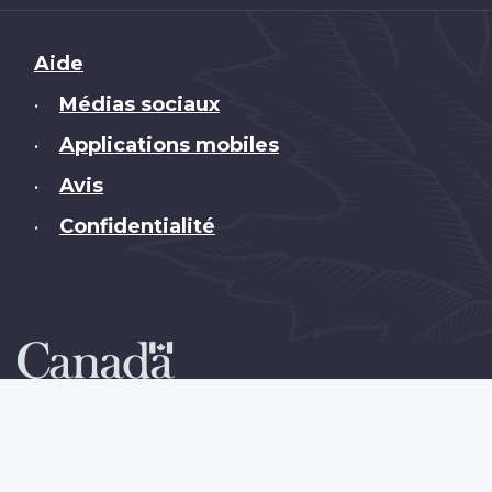
Brand
Aide
Médias sociaux
•
Applications mobiles
•
Avis
•
Confidentialité
•