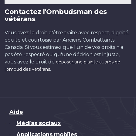
Contactez l'Ombudsman des
vétérans
Vous avez le droit d'être traité avec respect, dignité,
équité et courtoisie par Anciens Combattants
Canada. Si vous estimez que l'un de vos droits n'a
pas été respecté ou qu'une décision est injuste,
vous avez le droit de
déposer une plainte auprès de
.
l'ombud des vétérans
Brand
Aide
Médias sociaux
•
Applications mobiles
•