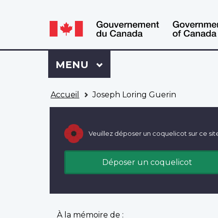
WxT
WxT
Language
Language
switcher
switcher
Se
Menu
MENU
PRINCIPAL
connecter
à
Vous
Mon
Accueil
Joseph Loring Guerin
êtes
Dossier
ici
ACC
Veuillez déposer un coquelicot sur ce sit
Déposer un coquelicot
À la mémoire de :