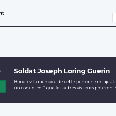
Aller
Passer
au
à
R
contenu
la
principal
version
HTML
simplifiée
Soldat Joseph Loring Guerin
e.
Honorez la mémoire de cette personne en ajout
un
coquelicot*
que les autres visiteurs pourront v