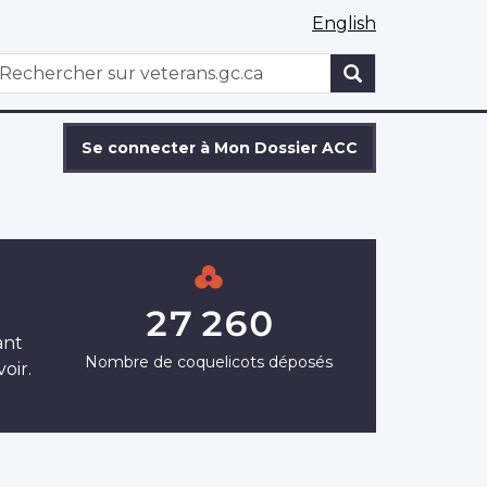
English
WxT
echercher
Search
form
Se connecter à Mon Dossier ACC
27 260
ant
Nombre de coquelicots déposés
oir.