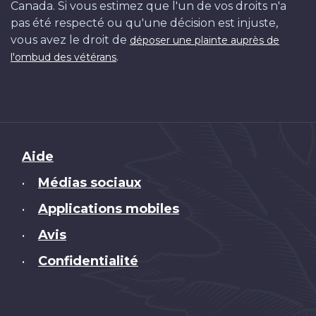
Canada. Si vous estimez que l'un de vos droits n'a
pas été respecté ou qu'une décision est injuste,
vous avez le droit de
déposer une plainte auprès de
.
l'ombud des vétérans
Brand
Aide
Médias sociaux
•
Applications mobiles
•
Avis
•
Confidentialité
•