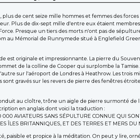
, plus de cent seize mille hommes et femmes des forc
r. Plus de dix-sept mille d'entre eux étaient membres 
 Force. Presque un tiers des morts n'ont pas de sépultur
m au Mémorial de Runnymede situé à Englefield Green,
est originale et impressionnante. La pierre du Souveni
mmet de la colline de Cooper qui surplombe la Tamise. L
l'autre sur l'aéroport de Londres à Heathrow. Les trois m
ont gravés sur les revers de pierre des fenêtres étroites
onduit au cloître, trône un aigle de pierre surmonté de 
iption en anglais dont voici la traduction :
0 000 AVIATEURS SANS SÉPULTURE CONNUE QUI SON
 ÎLES BRITANNIQUES, ET DES TERRES ET MERS DU N
é, paisible et propice à la méditation. On peut y lire, o