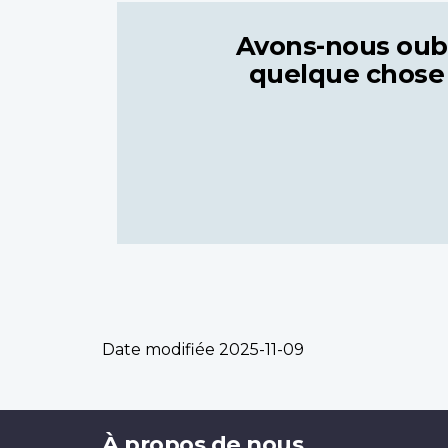
Avons-nous oub
quelque chose
Date modifiée
2025-11-09
Brand
À propos de nous