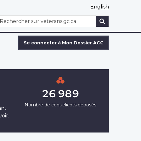
English
WxT
echercher
Search
form
Se connecter à Mon Dossier ACC
26 989
Nombre de coquelicots déposés
ant
oir.