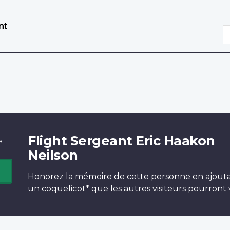
Aller
Passer
au
à
R
contenu
la
principal
version
HTML
simplifiée
Flight Sergeant Eric Haakon
e.
Neilson
Honorez la mémoire de cette personne en ajout
un
coquelicot*
que les autres visiteurs pourront v