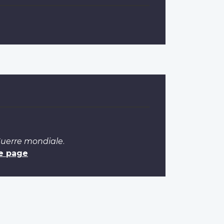
Guerre mondiale
.
e page