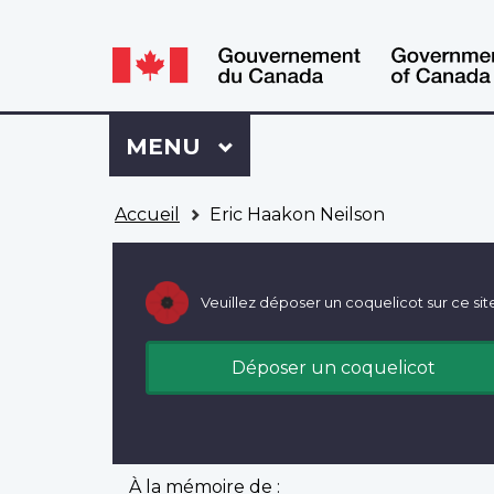
WxT
WxT
Language
Language
switcher
switcher
Se
Menu
MENU
PRINCIPAL
connecter
à
Vous
Mon
Accueil
Eric Haakon Neilson
êtes
Dossier
ici
ACC
Veuillez déposer un coquelicot sur ce sit
Déposer un coquelicot
À la mémoire de :