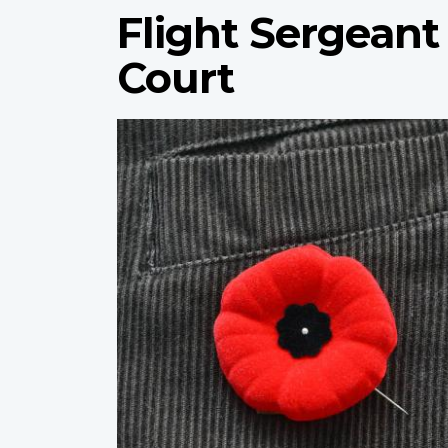
Flight Sergean
Court
Profile
image