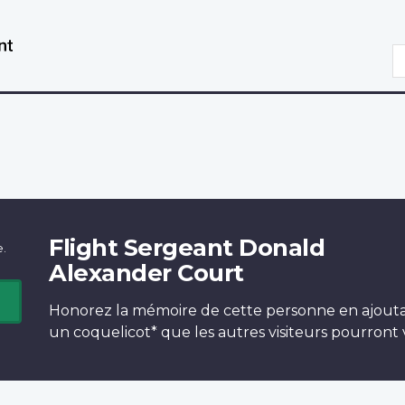
Aller
Passer
au
à
R
contenu
la
principal
version
HTML
simplifiée
Flight Sergeant Donald
e.
Alexander Court
Honorez la mémoire de cette personne en ajout
un
coquelicot*
que les autres visiteurs pourront v