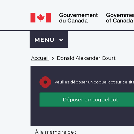
WxT
WxT
Language
Language
switcher
switcher
Se
Menu
MENU
PRINCIPAL
connecter
à
Vous
Mon
Accueil
Donald Alexander Court
êtes
Dossier
ici
ACC
Veuillez déposer un coquelicot sur ce sit
Déposer un coquelicot
À la mémoire de :