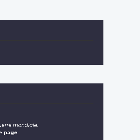
Guerre mondiale
.
e page