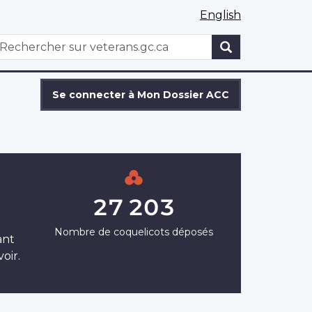
English
WxT
echercher
Search
form
Se connecter à Mon Dossier ACC
27 203
Nombre de coquelicots déposés
ant
oir.