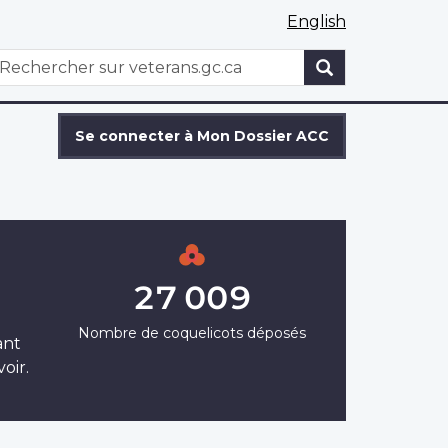
English
WxT
echercher
Search
form
Se connecter à Mon Dossier ACC
27 009
Nombre de coquelicots déposés
ant
oir.