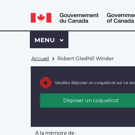
WxT
WxT
Language
Language
switcher
switcher
Se
Menu
MENU
PRINCIPAL
connecter
à
Vous
Mon
Accueil
Robert Gledhill Winder
êtes
Dossier
ici
ACC
Veuillez déposer un coquelicot sur ce sit
Déposer un coquelicot
À la mémoire de :