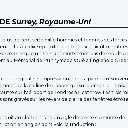
EDE
Surrey, Royaume-Uni
, plus de cent seize mille hommes et femmes des forc
r. Plus de dix-sept mille d'entre eux étaient membres 
 Force. Presque un tiers des morts n'ont pas de sépultur
m au Mémorial de Runnymede situé à Englefield Green,
est originale et impressionnante. La pierre du Souveni
mmet de la colline de Cooper qui surplombe la Tamise. L
l'autre sur l'aéroport de Londres à Heathrow. Les trois m
ont gravés sur les revers de pierre des fenêtres étroites
onduit au cloître, trône un aigle de pierre surmonté de 
iption en anglais dont voici la traduction :