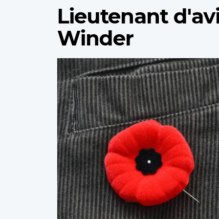
Lieutenant d'av
Winder
Profile
image