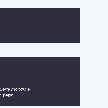
Guerre mondiale
.
e page