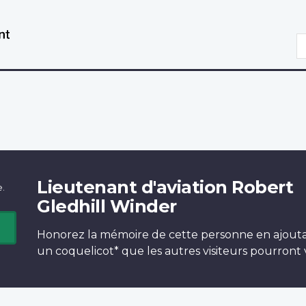
Aller
Passer
au
à
R
contenu
la
principal
version
HTML
simplifiée
Lieutenant d'aviation Robert
e.
Gledhill Winder
Honorez la mémoire de cette personne en ajout
un
coquelicot*
que les autres visiteurs pourront v