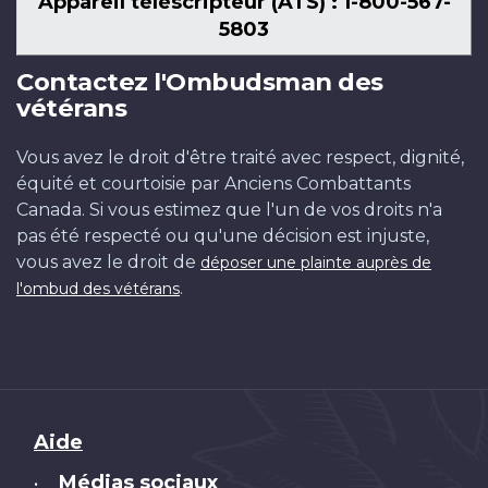
Appareil téléscripteur (ATS) : 1-800-567-
5803
Contactez l'Ombudsman des
vétérans
Vous avez le droit d'être traité avec respect, dignité,
équité et courtoisie par Anciens Combattants
Canada. Si vous estimez que l'un de vos droits n'a
pas été respecté ou qu'une décision est injuste,
vous avez le droit de
déposer une plainte auprès de
.
l'ombud des vétérans
Brand
Aide
Médias sociaux
•