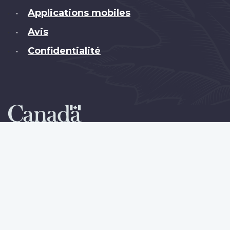
Applications mobiles
•
Avis
•
Confidentialité
•