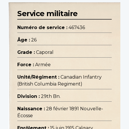
Service militaire
Numéro de service :
467436
Âge :
26
Grade :
Caporal
Force :
Armée
Unité/Régiment :
Canadian Infantry
(British Columbia Regiment)
Division :
29th Bn.
Naissance :
28 février 1891 Nouvelle-
Écosse
Enrôlement :
15 juin 1915 Calgary,