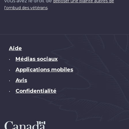
vous avez le droit de
déposer une plainte auprès de
.
l'ombud des vétérans
Brand
Aide
Médias sociaux
•
Applications mobiles
•
Avis
•
Confidentialité
•