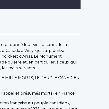
u et donné leur vie au cours de la
du Canada à Vimy, qui surplombe
u nord-est d'Arras. Le Monument
 guerre et, en particulier, à ceux qui
 les mots suivants :
TE MILLE MORTS, LE PEUPLE CANADIEN
à l'appel et présumés morts» en France.
nation française au peuple canadien»,
e commença en 1925; onze ans plus tard,