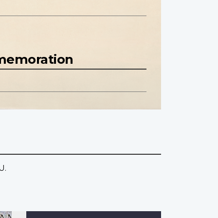
mmemoration
U.