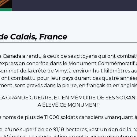
de Calais, France
 Canada a rendu à ceux de ses citoyens qui ont combatt
 expression concrète dans le Monument Commémoratif 
ommet de la crête de Vimy, à environ huit kilomètres a
nt combattu pour leur pays durant ces quatre années de
nt, sont gravés dans la pierre, en français et en anglais,
T LA GRANDE GUERRE, ET EN MÉMOIRE DE SES SOIXAN
A ÉLEVÉ CE MONUMENT
les noms de plus de 11 000 soldats canadiens «manquant 
e, d'une superficie de 91,18 hectares, «est un don de la 
u Mémorial. La construction de cet ouvrage gigantesqu