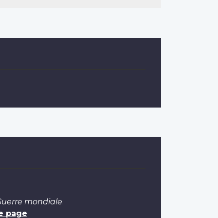
 Guerre mondiale
.
e page