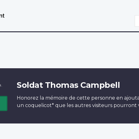
Aller
Passer
au
à
R
contenu
la
principal
version
HTML
simplifiée
Soldat Thomas Campbell
e.
Honorez la mémoire de cette personne en ajout
un
coquelicot*
que les autres visiteurs pourront v