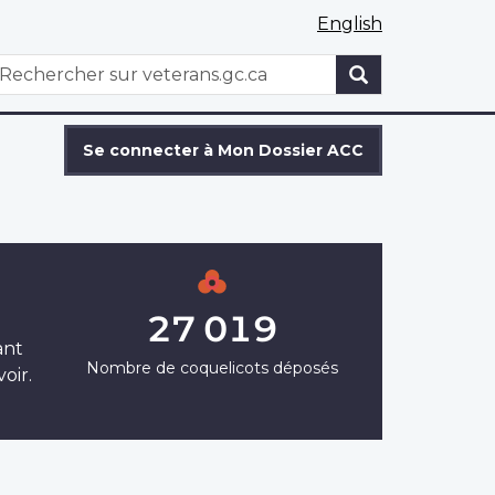
English
WxT
echercher
Search
form
Se connecter à Mon Dossier ACC
27 019
ant
Nombre de coquelicots déposés
oir.