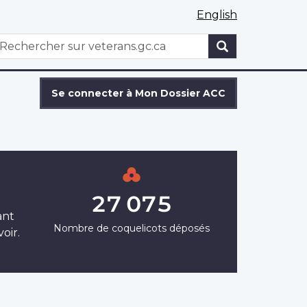
English
WxT
echercher
Search
form
Se connecter à Mon Dossier ACC
27 075
ant
Nombre de coquelicots déposés
oir.