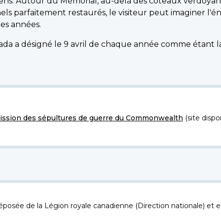
adiens. Autour du Mémorial, au-delà des coteaux verdoyan
nels parfaitement restaurés, le visiteur peut imaginer l
des années.
da a désigné le 9 avril de chaque année comme étant la
ssion des sépultures de guerre du Commonwealth
(site dispo
osée de la Légion royale canadienne (Direction nationale) et es