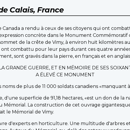
de Calais, France
 Canada a rendu à ceux de ses citoyens qui ont combatt
 expression concrète dans le Monument Commémoratif 
ommet de la crête de Vimy, à environ huit kilomètres a
nt combattu pour leur pays durant ces quatre années de
nt, sont gravés dans la pierre, en français et en anglais,
T LA GRANDE GUERRE, ET EN MÉMOIRE DE SES SOIXAN
A ÉLEVÉ CE MONUMENT
les noms de plus de 11 000 soldats canadiens «manquant 
e, d'une superficie de 91,18 hectares, «est un don de la 
u Mémorial. La construction de cet ouvrage gigantesqu
ilait le Mémorial de Vimy.
uvre d'experts en horticulture. Une multitude d'arbres e