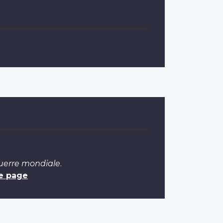
Guerre mondiale
.
e page