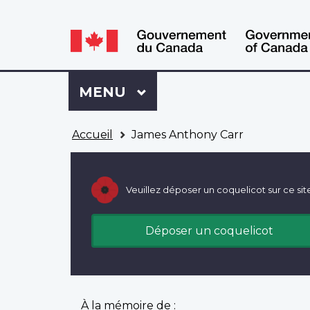
WxT
WxT
Language
Language
switcher
switcher
Se
Menu
MENU
PRINCIPAL
connecter
à
Vous
Mon
Accueil
James Anthony Carr
êtes
Dossier
ici
ACC
Veuillez déposer un coquelicot sur ce sit
Déposer un coquelicot
À la mémoire de :