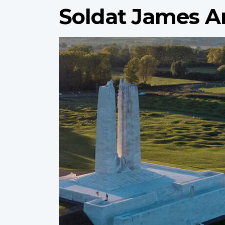
Soldat James A
Profile
image