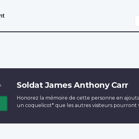
Aller
Passer
au
à
R
contenu
la
principal
version
HTML
simplifiée
Soldat James Anthony Carr
e.
Honorez la mémoire de cette personne en ajout
un
coquelicot*
que les autres visiteurs pourront v