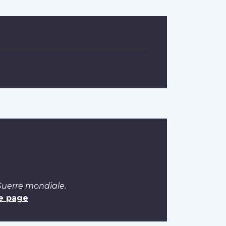
 Guerre mondiale
.
e page