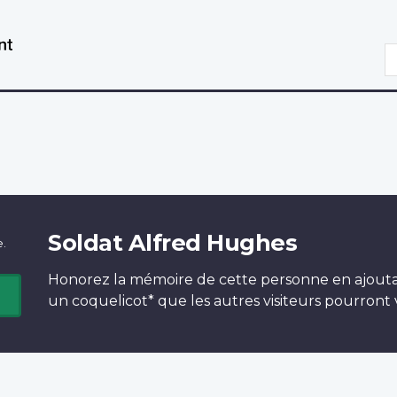
Aller
Passer
au
à
R
contenu
la
principal
version
HTML
simplifiée
Soldat Alfred Hughes
e.
Honorez la mémoire de cette personne en ajout
un
coquelicot*
que les autres visiteurs pourront v