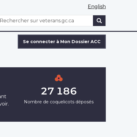
English
WxT
echercher
Search
form
Se connecter à Mon Dossier ACC
27 186
ant
Nombre de coquelicots déposés
oir.