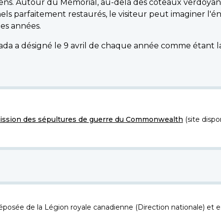
adiens. Autour du Mémorial, au-delà des coteaux verdoyan
nels parfaitement restaurés, le visiteur peut imaginer l
des années.
da a désigné le 9 avril de chaque année comme étant la
ssion des sépultures de guerre du Commonwealth
(site dispo
osée de la Légion royale canadienne (Direction nationale) et es