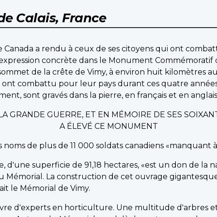
de Calais, France
 Canada a rendu à ceux de ses citoyens qui ont combatt
 expression concrète dans le Monument Commémoratif 
ommet de la crête de Vimy, à environ huit kilomètres a
nt combattu pour leur pays durant ces quatre années de
nt, sont gravés dans la pierre, en français et en anglais,
T LA GRANDE GUERRE, ET EN MÉMOIRE DE SES SOIXAN
A ÉLEVÉ CE MONUMENT
les noms de plus de 11 000 soldats canadiens «manquant 
e, d'une superficie de 91,18 hectares, «est un don de la 
u Mémorial. La construction de cet ouvrage gigantesqu
ilait le Mémorial de Vimy.
uvre d'experts en horticulture. Une multitude d'arbres e