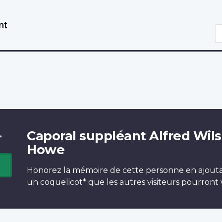
Aller
Passer
au
à
R
contenu
la
principal
version
HTML
simplifiée
Caporal suppléant Alfred Wil
e.
Howe
Honorez la mémoire de cette personne en ajout
un
coquelicot*
que les autres visiteurs pourront v