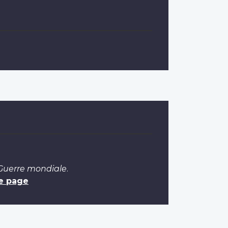
 Guerre mondiale
.
e page