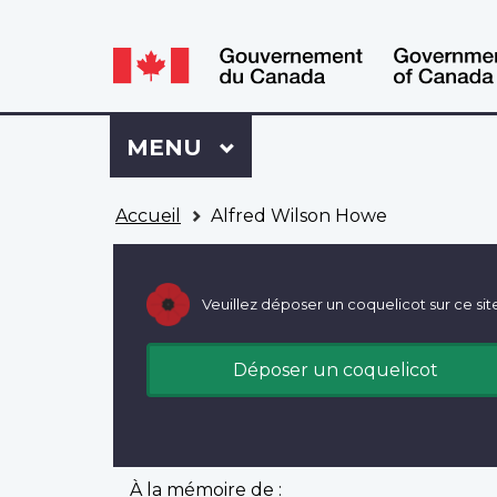
WxT
WxT
Language
Language
switcher
switcher
Se
Menu
MENU
PRINCIPAL
connecter
à
Vous
Mon
Accueil
Alfred Wilson Howe
êtes
Dossier
ici
ACC
Veuillez déposer un coquelicot sur ce sit
Déposer un coquelicot
À la mémoire de :