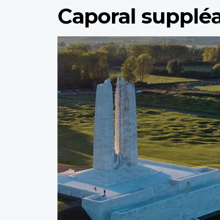
Caporal supplé
Profile
image