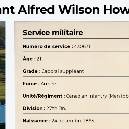
ant Alfred Wilson Ho
Service militaire
Numéro de service :
430671
Âge :
21
Grade :
Caporal suppléant
Force :
Armée
Unité/Régiment :
Canadian Infantry (Manito
Division :
27th Bn.
Naissance :
24 décembre 1895