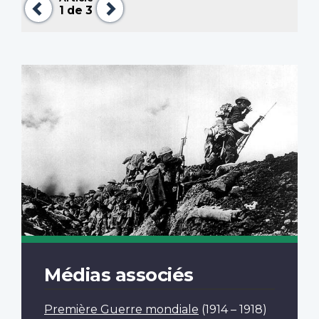
Précédent
Suivant
1
de 3
Médias associés
Première Guerre mondiale
(1914 – 1918)