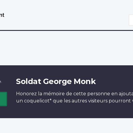
Aller
Passer
au
à
R
contenu
la
principal
version
HTML
simplifiée
Soldat George Monk
e.
Honorez la mémoire de cette personne en ajout
un
coquelicot*
que les autres visiteurs pourront v