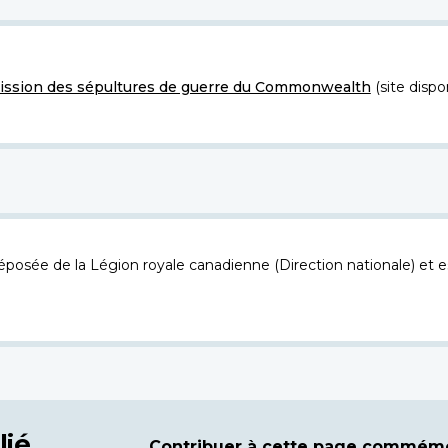
ssion des sépultures de guerre du Commonwealth
(site dispo
osée de la Légion royale canadienne (Direction nationale) et es
lié
Contribuer à cette page commémo