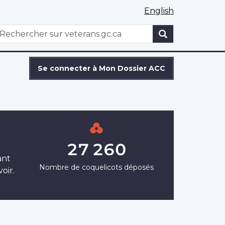
English
WxT
echercher
Search
form
Se connecter à Mon Dossier ACC
27 260
ant
Nombre de coquelicots déposés
oir.