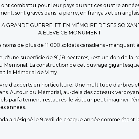
nt combattu pour leur pays durant ces quatre années de
nt, sont gravés dans la pierre, en français et en anglais,
T LA GRANDE GUERRE, ET EN MÉMOIRE DE SES SOIXAN
A ÉLEVÉ CE MONUMENT
les noms de plus de 11 000 soldats canadiens «manquant 
e, d'une superficie de 91,18 hectares, «est un don de la 
u Mémorial. La construction de cet ouvrage gigantesqu
ilait le Mémorial de Vimy.
uvre d'experts en horticulture. Une multitude d'arbres e
adiens. Autour du Mémorial, au-delà des coteaux verdoyan
nels parfaitement restaurés, le visiteur peut imaginer l
des années.
da a désigné le 9 avril de chaque année comme étant la