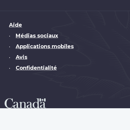
Brand
Aide
Médias sociaux
•
Applications mobiles
•
Avis
•
Confidentialité
•