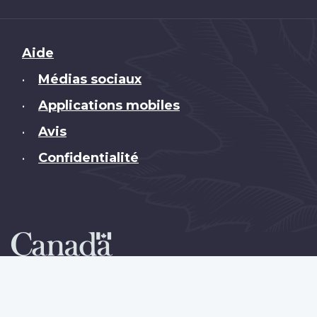
Brand
Aide
Médias sociaux
•
Applications mobiles
•
Avis
•
Confidentialité
•