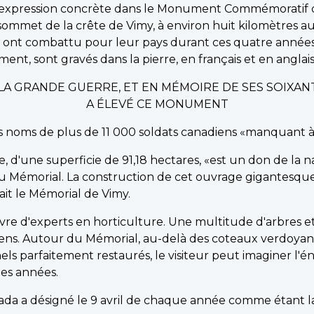
 expression concrète dans le Monument Commémoratif 
ommet de la crête de Vimy, à environ huit kilomètres a
nt combattu pour leur pays durant ces quatre années de
nt, sont gravés dans la pierre, en français et en anglais,
T LA GRANDE GUERRE, ET EN MÉMOIRE DE SES SOIXAN
A ÉLEVÉ CE MONUMENT
les noms de plus de 11 000 soldats canadiens «manquant 
e, d'une superficie de 91,18 hectares, «est un don de la 
u Mémorial. La construction de cet ouvrage gigantesqu
ilait le Mémorial de Vimy.
uvre d'experts en horticulture. Une multitude d'arbres e
adiens. Autour du Mémorial, au-delà des coteaux verdoyan
nels parfaitement restaurés, le visiteur peut imaginer l
des années.
da a désigné le 9 avril de chaque année comme étant la