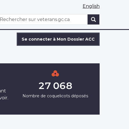
English
WxT
echercher
Search
form
Se connecter à Mon Dossier ACC
27 068
ant
Nombre de coquelicots déposés
oir.