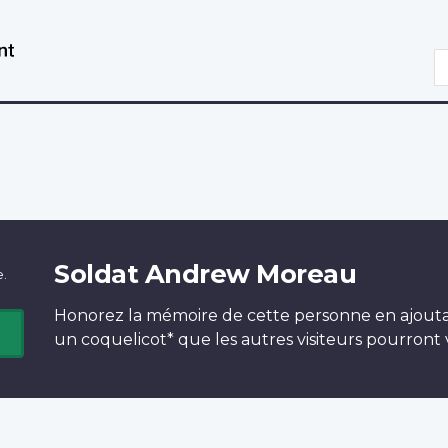
Aller
Passer
au
à
R
contenu
la
principal
version
HTML
simplifiée
Soldat Andrew Moreau
e.
Honorez la mémoire de cette personne en ajout
un
coquelicot*
que les autres visiteurs pourront v