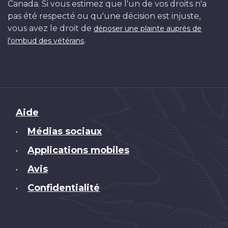
Canada. Si vous estimez que l'un de vos droits n'a
pas été respecté ou qu'une décision est injuste,
vous avez le droit de
déposer une plainte auprès de
.
l'ombud des vétérans
Brand
Aide
Médias sociaux
•
Applications mobiles
•
Avis
•
Confidentialité
•