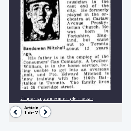
Cliquez ici pour voir en plein écran
Article
Précédent
Suivant
1
de 7