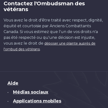
Contactez l'Ombudsman des
vétérans
Vous avez le droit d'être traité avec respect, dignité,
équité et courtoisie par Anciens Combattants
Canada. Si vous estimez que l'un de vos droits n'a
pas été respecté ou qu'une décision est injuste,
vous avez le droit de
déposer une plainte auprès de
.
l'ombud des vétérans
Brand
Aide
Médias sociaux
•
Applications mobiles
•