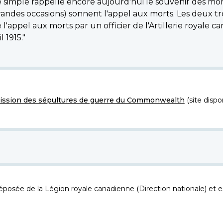
imple rappelle encore aujourd'hui le souvenir des morts.
grandes occasions) sonnent l'appel aux morts. Les deux tr
ppel aux morts par un officier de l'Artillerie royale can
l 1915."
ssion des sépultures de guerre du Commonwealth
(site dispo
osée de la Légion royale canadienne (Direction nationale) et es