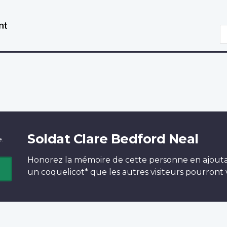
Aller
Passer
au
à
R
contenu
la
principal
version
HTML
simplifiée
Soldat Clare Bedford Neal
e.
Honorez la mémoire de cette personne en ajout
un
coquelicot*
que les autres visiteurs pourront v