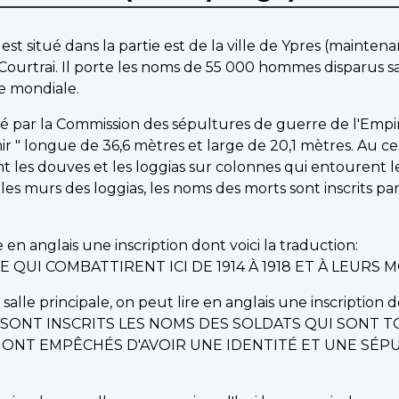
st situé dans la partie est de la ville de Ypres (maintena
Courtrai. Il porte les noms de 55 000 hommes disparus san
re mondiale.
rigé par la Commission des sépultures de guerre de l'E
" longue de 36,6 mètres et large de 20,1 mètres. Au cen
 les douves et les loggias sur colonnes qui entourent 
sur les murs des loggias, les noms des morts sont inscrits p
 en anglais une inscription dont voici la traduction:
 QUI COMBATTIRENT ICI DE 1914 À 1918 ET À LEURS
 salle principale, on peut lire en anglais une inscription do
I SONT INSCRITS LES NOMS DES SOLDATS QUI SONT T
E ONT EMPÊCHÉS D'AVOIR UNE IDENTITÉ ET UNE S