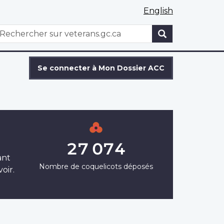
English
WxT
echercher
Search
form
Se connecter à Mon Dossier ACC
27 074
ant
Nombre de coquelicots déposés
oir.