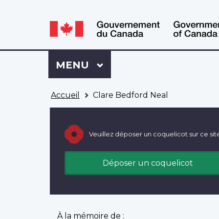
WxT
WxT
Language
Language
switcher
switcher
Se
Menu
MENU
PRINCIPAL
connecter
à
Vous
Mon
Accueil
Clare Bedford Neal
êtes
Dossier
ici
ACC
Veuillez déposer un coquelicot sur ce sit
Déposer un coquelicot
À la mémoire de :