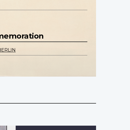
mmemoration
BERLIN