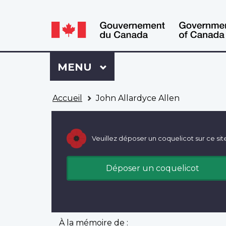
WxT
WxT
Language
Language
switcher
switcher
Se
Menu
MENU
PRINCIPAL
connecter
à
Vous
Mon
Accueil
John Allardyce Allen
êtes
Dossier
ici
ACC
Veuillez déposer un coquelicot sur ce sit
Déposer un coquelicot
À la mémoire de :