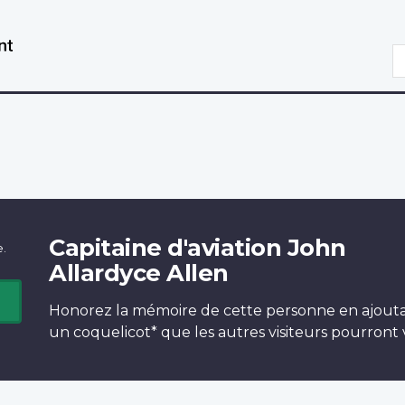
Aller
Passer
au
à
R
contenu
la
principal
version
HTML
simplifiée
Capitaine d'aviation John
e.
Allardyce Allen
Honorez la mémoire de cette personne en ajout
un
coquelicot*
que les autres visiteurs pourront v