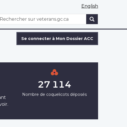
English
WxT
echercher
Search
form
Se connecter à Mon Dossier ACC
27 114
Nombre de coquelicots déposés
ant
oir.