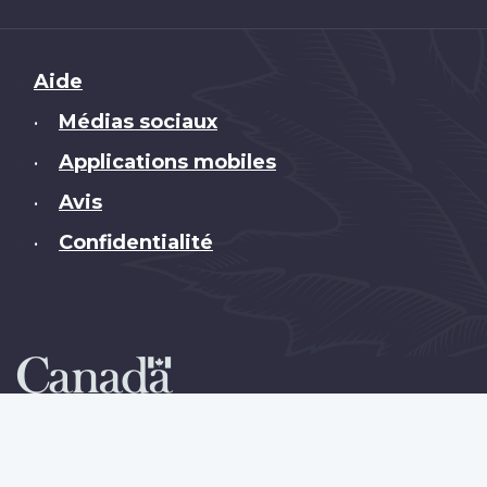
Brand
Aide
Médias sociaux
•
Applications mobiles
•
Avis
•
Confidentialité
•