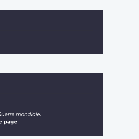
 Guerre mondiale
.
e page