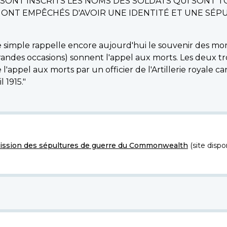
I SONT INSCRITS LES NOMS DES SOLDATS QUI SONT T
E ONT EMPÊCHÉS D'AVOIR UNE IDENTITÉ ET UNE S
imple rappelle encore aujourd'hui le souvenir des morts.
grandes occasions) sonnent l'appel aux morts. Les deux tr
ppel aux morts par un officier de l'Artillerie royale can
l 1915."
ssion des sépultures de guerre du Commonwealth
(site dispo