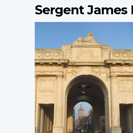
Sergent James 
Profile
image