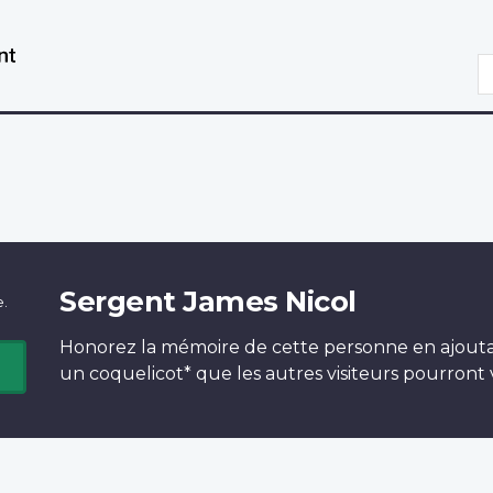
Aller
Passer
au
à
R
contenu
la
principal
version
HTML
simplifiée
Sergent James Nicol
e.
Honorez la mémoire de cette personne en ajout
un
coquelicot*
que les autres visiteurs pourront v