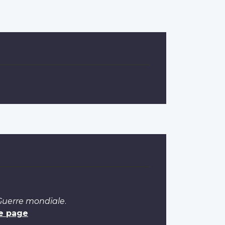
 Guerre mondiale
.
e page