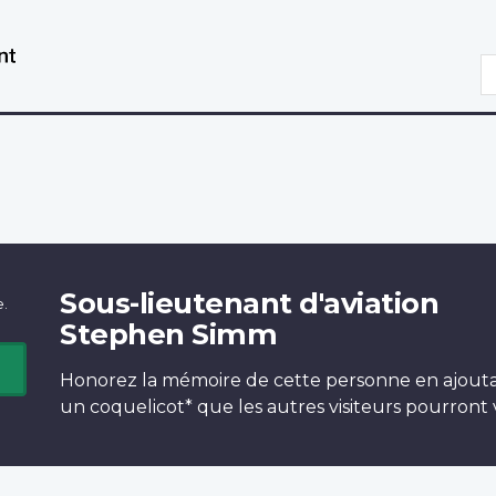
Aller
Passer
au
à
R
contenu
la
principal
version
HTML
simplifiée
Sous-lieutenant d'aviation
e.
Stephen Simm
Honorez la mémoire de cette personne en ajout
un
coquelicot*
que les autres visiteurs pourront v