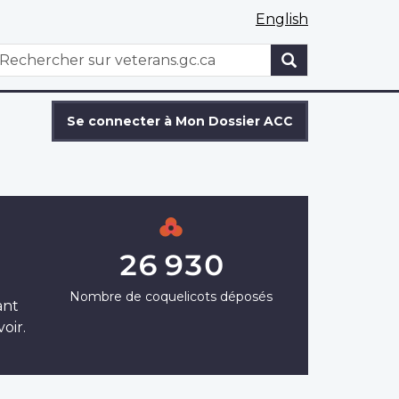
English
WxT
echercher
Search
form
Se connecter à Mon Dossier ACC
26 930
Nombre de coquelicots déposés
ant
oir.