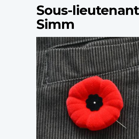
Sous-lieutenant
Simm
Profile
image