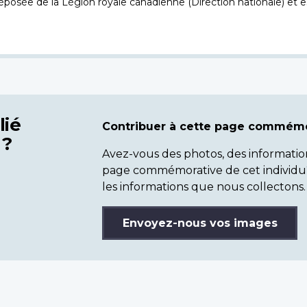
osée de la Légion royale canadienne (Direction nationale) et es
lié
Contribuer à cette page commémo
 ?
Avez-vous des photos, des informatio
page commémorative de cet individu
les informations que nous collectons.
Envoyez-nous vos images