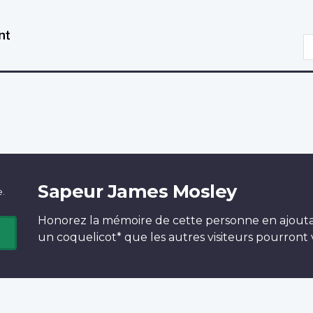
Aller
Passer
au
à
R
contenu
la
principal
version
HTML
simplifiée
Sapeur James Mosley
e.
Honorez la mémoire de cette personne en ajout
un
coquelicot*
que les autres visiteurs pourront v