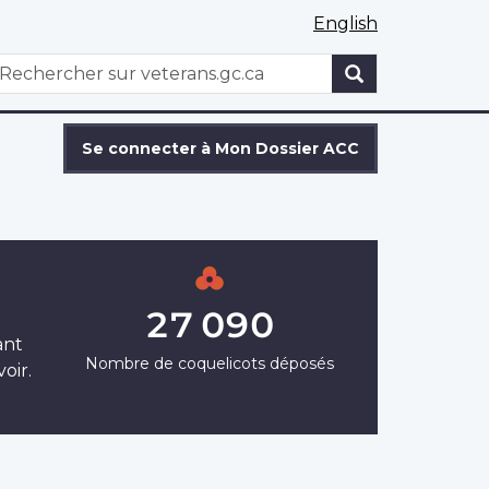
English
WxT
echercher
Search
form
Se connecter à Mon Dossier ACC
27 090
ant
Nombre de coquelicots déposés
oir.