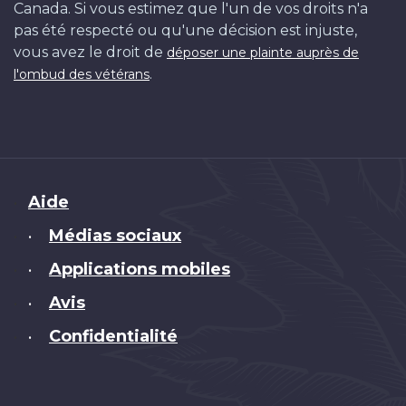
Canada. Si vous estimez que l'un de vos droits n'a
pas été respecté ou qu'une décision est injuste,
vous avez le droit de
déposer une plainte auprès de
.
l'ombud des vétérans
Brand
Aide
Médias sociaux
•
Applications mobiles
•
Avis
•
Confidentialité
•