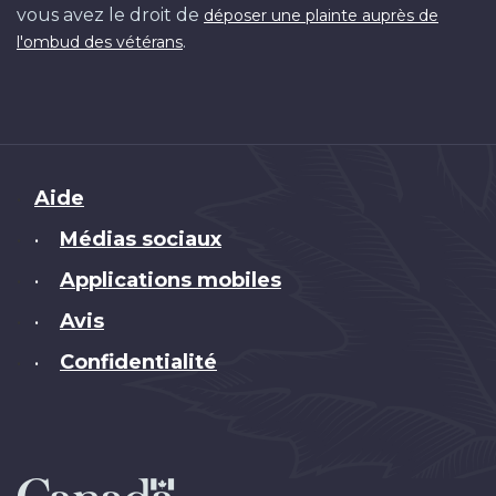
vous avez le droit de
déposer une plainte auprès de
.
l'ombud des vétérans
Brand
Aide
Médias sociaux
•
Applications mobiles
•
Avis
•
Confidentialité
•